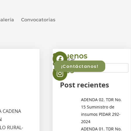
alería
Convocatorias
Síguenos
Buscar
l
en
¡Contáctanos!
redes
Post recientes
ADENDA 02. TDR No.
15 Suministro de
A CADENA
insumos PIDAR 292-
N
2024
LO RURAL-
ADENDA 01. TDR No.