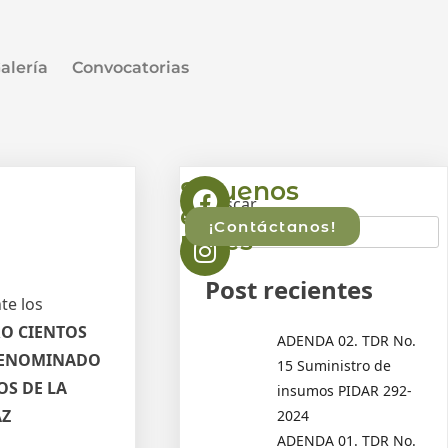
alería
Convocatorias
Síguenos
Buscar
en
¡Contáctanos!
redes
Post recientes
te los
RO CIENTOS
ADENDA 02. TDR No.
 DENOMINADO
15 Suministro de
OS DE LA
insumos PIDAR 292-
AZ
2024
ADENDA 01. TDR No.